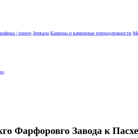
рафика / панно
Зеркала
Камины и каминные принадлежности
Ме
во
го Фарфоровго Завода к Пасх