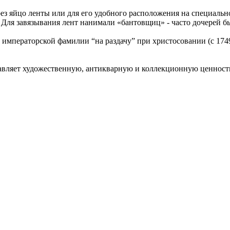
ез яйцо ленты или для его удобного расположения на специально
у. Для завязывания лент нанимали «бантовщиц» - часто дочере
императорской фамилии “на раздачу” при христосовании (с 174
авляет художественную, антикварную и коллекционную ценност