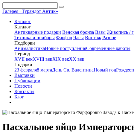
Галерея «Турандот Антик»
Каталог
Каталог
Антикварные подарки
Венская бронза
Вазы
Живопись / г
Техника и приборы
Фарфор
Часы
Винтаж
Разное
Подборки
Анималистика
Новые поступления
Современные работы
Период
XVII век
XVIII век
XIX век
XX век
Подарки
23 февраля
8 марта
День Св. Валентина
Новый год
Рождест
Выставки
Публикации
Новости
Контакты
Блог
Пасхальное яйцо Императорск