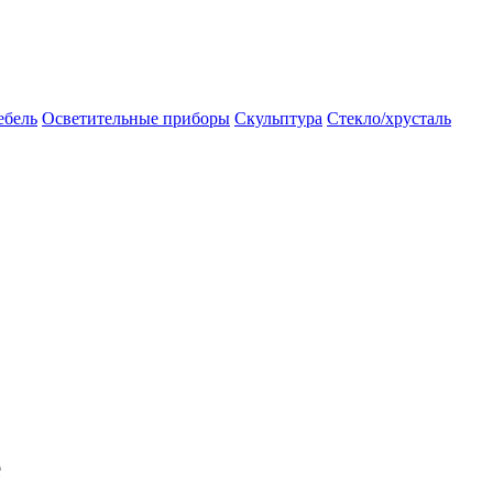
бель
Осветительные приборы
Скульптура
Стекло/хрусталь
е