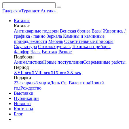
Галерея «Турандот Антик»
Каталог
Каталог
Антикварные подарки
Венская бронза
Вазы
Живопись /
графика / панно
Зеркала
Камины и каминные
принадлежности
Мебель
Осветительные приборы
Скульптура
Стекло/хрусталь
Техника и приборы
Фарфор
Часы
Винтаж
Разное
Подборки
Анималистика
Новые поступления
Современные работы
Период
XVII век
XVIII век
XIX век
XX век
Подарки
23 февраля
8 марта
День Св. Валентина
Новый
год
Рождество
Выставки
Публикации
Новости
Контакты
Блог