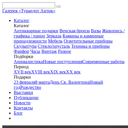
Галерея «Турандот Антик»
Каталог
Каталог
Антикварные подарки
Венская бронза
Вазы
Живопись /
графика / панно
Зеркала
Камины и каминные
принадлежности
Мебель
Осветительные приборы
Скульптура
Стекло/хрусталь
Техника и приборы
Фарфор
Часы
Винтаж
Разное
Подборки
Анималистика
Новые поступления
Современные работы
Период
XVII век
XVIII век
XIX век
XX век
Подарки
23 февраля
8 марта
День Св. Валентина
Новый
год
Рождество
Выставки
Публикации
Новости
Контакты
Блог