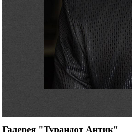
Галерея "Турандот Антик"