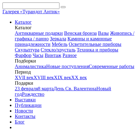
Галерея «Турандот Антик»
Каталог
Каталог
Антикварные подарки
Венская бронза
Вазы
Живопись /
графика / панно
Зеркала
Камины и каминные
принадлежности
Мебель
Осветительные приборы
Скульптура
Стекло/хрусталь
Техника и приборы
Фарфор
Часы
Винтаж
Разное
Подборки
Анималистика
Новые поступления
Современные работы
Период
XVII век
XVIII век
XIX век
XX век
Подарки
23 февраля
8 марта
День Св. Валентина
Новый
год
Рождество
Выставки
Публикации
Новости
Контакты
Блог