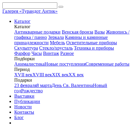
Галерея «Турандот Антик»
Каталог
Каталог
Антикварные подарки
Венская бронза
Вазы
Живопись /
графика / панно
Зеркала
Камины и каминные
принадлежности
Мебель
Осветительные приборы
Скульптура
Стекло/хрусталь
Техника и приборы
Фарфор
Часы
Винтаж
Разное
Подборки
Анималистика
Новые поступления
Современные работы
Период
XVII век
XVIII век
XIX век
XX век
Подарки
23 февраля
8 марта
День Св. Валентина
Новый
год
Рождество
Выставки
Публикации
Новости
Контакты
Блог