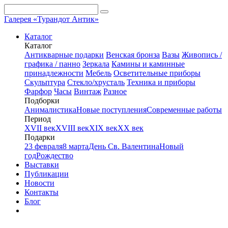
Галерея «Турандот Антик»
Каталог
Каталог
Антикварные подарки
Венская бронза
Вазы
Живопись /
графика / панно
Зеркала
Камины и каминные
принадлежности
Мебель
Осветительные приборы
Скульптура
Стекло/хрусталь
Техника и приборы
Фарфор
Часы
Винтаж
Разное
Подборки
Анималистика
Новые поступления
Современные работы
Период
XVII век
XVIII век
XIX век
XX век
Подарки
23 февраля
8 марта
День Св. Валентина
Новый
год
Рождество
Выставки
Публикации
Новости
Контакты
Блог