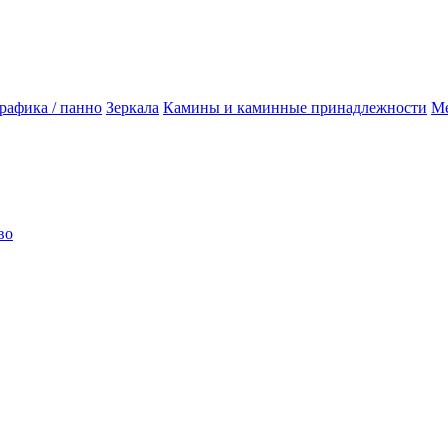
рафика / панно
Зеркала
Камины и каминные принадлежности
Ме
во