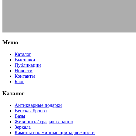
Меню
Каталог
Выставки
Публикации
Новости
Контакты
Блог
Каталог
Антикварные подарки
Венская бронза
Вазы
Живопись / графика / панно
Зеркала
Камины и каминные принадлежности