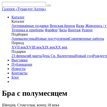
Галерея «Турандот Антик»
Каталог
Каталог
Антикварные подарки
Венская бронза
Вазы
Живопись / г
Техника и приборы
Фарфор
Часы
Винтаж
Разное
Подборки
Анималистика
Новые поступления
Современные работы
Период
XVII век
XVIII век
XIX век
XX век
Подарки
23 февраля
8 марта
День Св. Валентина
Новый год
Рождест
Выставки
Публикации
Новости
Контакты
Блог
Бра с полумесяцем
Швеция, Стокгольм, конец 18 века