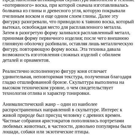
«потерянного» воска, при которой сначала изготавливалась
болванка из глины и древесного угля, которую покрывали
пчелиным воском и еще одним слоем глины. Далее эту
фигурку разогревали, что приводило к таянию воска, который
вытекал, освобождая место для расплавленного металла.
Затем в разогретую форму заливался расплавленный металл,
принимая форму первичного изделия; после чего внешнюю
глиняную оболочку разбивали, оставляя лишь металлическую
фигуру, повторяющую форму воска. Эта техника давала
возможность изготовления сложных изделий с обилием
деталей и орнаментов.
Реалистично исполненную фигуру коня отличает
удивительная, неповторимая текстура, полученная благодаря
гладко отшлифованной бронзе. Скульптура выполнена на
высоком техническом уровне, о чем свидетельствует
технология отлива и характер тонировки.
Анималистический жанр – один из наиболее
распространенных направлений в скульптуре. Интерес к
живой природе был присущ человеку с древних времен.
Частные собрания аристократов пополнялись портретами
любимых животных, в частности, довольно популярны были
лошади, coбаки или экзотические птицы.