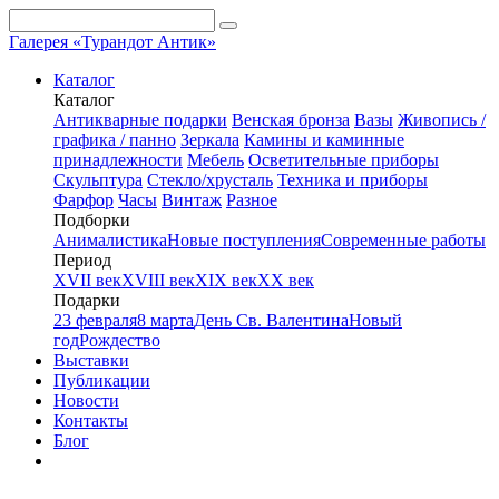
Галерея «Турандот Антик»
Каталог
Каталог
Антикварные подарки
Венская бронза
Вазы
Живопись /
графика / панно
Зеркала
Камины и каминные
принадлежности
Мебель
Осветительные приборы
Скульптура
Стекло/хрусталь
Техника и приборы
Фарфор
Часы
Винтаж
Разное
Подборки
Анималистика
Новые поступления
Современные работы
Период
XVII век
XVIII век
XIX век
XX век
Подарки
23 февраля
8 марта
День Св. Валентина
Новый
год
Рождество
Выставки
Публикации
Новости
Контакты
Блог