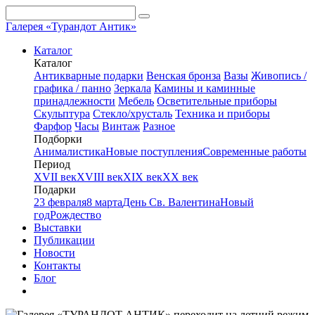
Галерея «Турандот Антик»
Каталог
Каталог
Антикварные подарки
Венская бронза
Вазы
Живопись /
графика / панно
Зеркала
Камины и каминные
принадлежности
Мебель
Осветительные приборы
Скульптура
Стекло/хрусталь
Техника и приборы
Фарфор
Часы
Винтаж
Разное
Подборки
Анималистика
Новые поступления
Современные работы
Период
XVII век
XVIII век
XIX век
XX век
Подарки
23 февраля
8 марта
День Св. Валентина
Новый
год
Рождество
Выставки
Публикации
Новости
Контакты
Блог