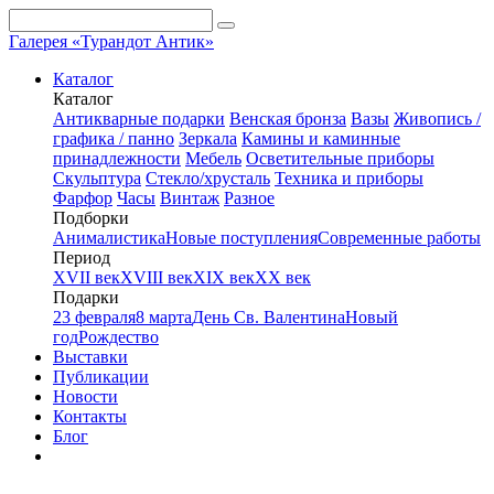
Галерея «Турандот Антик»
Каталог
Каталог
Антикварные подарки
Венская бронза
Вазы
Живопись /
графика / панно
Зеркала
Камины и каминные
принадлежности
Мебель
Осветительные приборы
Скульптура
Стекло/хрусталь
Техника и приборы
Фарфор
Часы
Винтаж
Разное
Подборки
Анималистика
Новые поступления
Современные работы
Период
XVII век
XVIII век
XIX век
XX век
Подарки
23 февраля
8 марта
День Св. Валентина
Новый
год
Рождество
Выставки
Публикации
Новости
Контакты
Блог